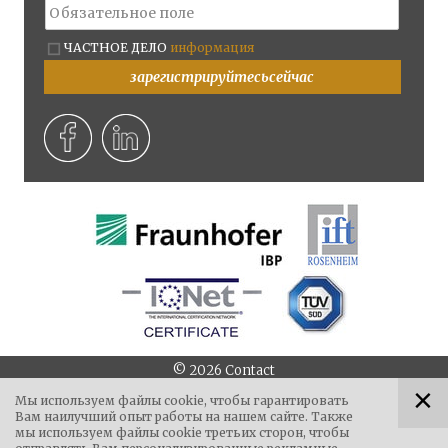
ЧАСТНОЕ ДЕЛО
информация
зарегистрируйтесьсейчас
©
2026
Contact
||
||
||
Via Campi della Rienza 38
I - 39031
Bruneck
Тел.
+39
Мы используем файлы cookie, чтобы гарантировать
Вам наилучший опыт работы на нашем сайте. Также
||
||
0474 551 084
8:00 - 12:00 & 14:00 - 17:00
Факс
+39 0474
мы используем файлы cookie третьих сторон, чтобы