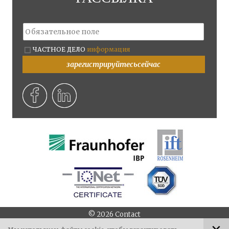
ЧАСТНОЕ ДЕЛО
информация
зарегистрируйтесьсейчас
©
2026
Contact
||
||
||
Via Campi della Rienza 38
I - 39031
Bruneck
Тел.
+39