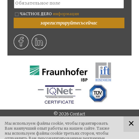
ЧАСТНОЕ ДЕЛО
информация
зарегистрируйтесьсейчас
©
2026
Contact
||
||
||
Via Campi della Rienza 38
I - 39031
Bruneck
Тел.
+39
Мы используем файлы cookie, чтобы гарантировать
Вам наилучший опыт работы на нашем сайте. Также
||
||
0474 551 084
8:00 - 12:00 & 14:00 - 17:00
Факс
+39 0474
мы используем файлы cookie третьих сторон, чтобы
||
551 206
info@auroport.it
отправлять Вам персонализированные рекламные