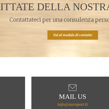
ITTATE DELLA NOST
Contattateci per una consulenza pers
Vai al modulo di contatto
MAIL US
info@auroport.it
4