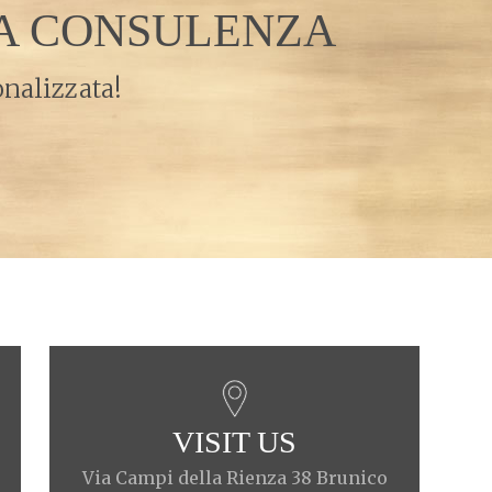
RA CONSULENZA
onalizzata!
VISIT US
Via Campi della Rienza 38 Brunico