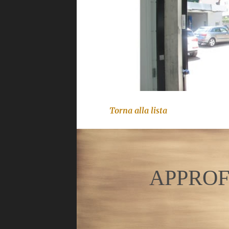
Torna alla lista
APPROF