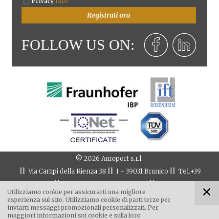
Privacy
Info
Registrati ora
FOLLOW US ON:
©
2026
Auroport s.r.l.
||
||
||
Via Campi della Rienza 38
I - 39031
Brunico
Tel.
+39
||
||
0474 551 084
8:00 - 12:00 & 14:00 - 17:00
Fax
+39 0474 551
Utilizziamo cookie per assicurarti una migliore
||
206
info@auroport.it
esperienza sul sito. Utilizziamo cookie di parti terze per
inviarti messaggi promozionali personalizzati. Per
||
Part. IVA IT 01688160215 | Empfängerkodex: XS9WT43
maggiori informazioni sui cookie e sulla loro