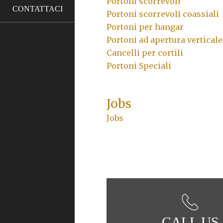
Portoni scorrevoli
CONTATTACI
Portoni scorrevoli coassiali
Portoni per hangar
Portoni ad apertura verticale
Cancelli per cortili
Portoni Speciali
Jobs
Jobs
CALL US