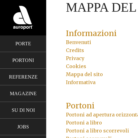
MAPPA DEL
Informazioni
Benvenuti
PORTE
Credits
Privacy
PORTONI
Cookies
Mappa del sito
REFERENZE
Informativa
MAGAZINE
Portoni
SU DI NOI
Portoni ad apertura orizzont
Portoni a libro
JOBS
Portoni a libro scorrevoli