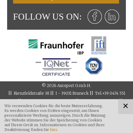
FOLLOW US ON:
©
2026
Auroport G.m.b.H.
||
||
||
Rienzfeldstraße 38
I - 39031
Bruneck
Tel.
+39 0474 551
||
||
||
084
8:00 - 12:00 & 14:00 - 17:00
Fax
+39 0474 551 206
Wir verwenden Cookies für die beste Nutzererfahrung.
info@auroport.it
Es werden Cookies von Dritten eingesetzt, um Ihnen
personalisierte Werbung anzuzeigen. Durch die Nutzung
||
MwSt-Nr. IT 01688160215 | Empfängerkodex: XS9WT43
der Website stimmen Sie der Speicherung von Cookies
||
||
||
||
Impressum
Privacy
Cookies
Sitemap
Informativa
auf Ihrem Gerät zu. Informationen zu Cookies und ihrer
Deaktivierung finden Sie
hier
.
produced by