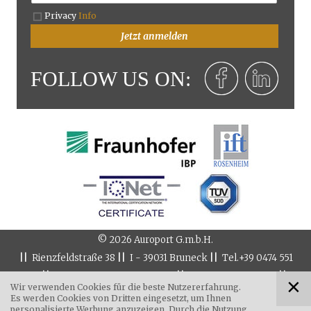
Privacy
Info
Jetzt anmelden
FOLLOW US ON:
©
2026
Auroport G.m.b.H.
||
||
||
Rienzfeldstraße 38
I - 39031
Bruneck
Tel.
+39 0474 551
||
||
||
084
8:00 - 12:00 & 14:00 - 17:00
Fax
+39 0474 551 206
Wir verwenden Cookies für die beste Nutzererfahrung.
info@auroport.it
Es werden Cookies von Dritten eingesetzt, um Ihnen
personalisierte Werbung anzuzeigen. Durch die Nutzung