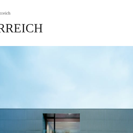
rreich
RREICH