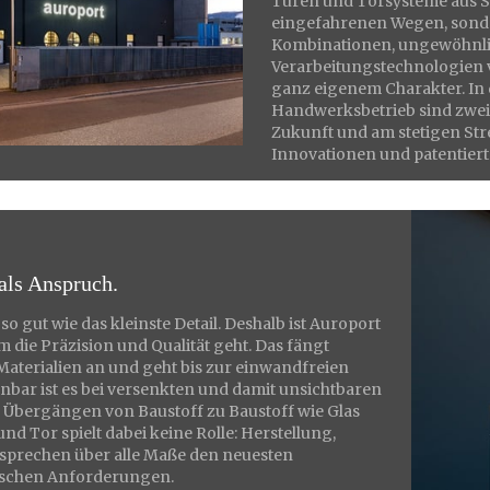
Türen und Torsysteme aus St
eingefahrenen Wegen, sond
Kombinationen, ungewöhnlic
Verarbeitungstechnologien v
ganz eigenem Charakter. In 
Handwerksbetrieb sind zwei 
Zukunft und am stetigen Str
Innovationen und patentier
 als Anspruch.
 so gut wie das kleinste Detail. Deshalb ist Auroport
 die Präzision und Qualität geht. Das fängt
 Materialien an und geht bis zur einwandfreien
nnbar ist es bei versenkten und damit unsichtbaren
 Übergängen von Baustoff zu Baustoff wie Glas
nd Tor spielt dabei keine Rolle: Herstellung,
prechen über alle Maße den neuesten
ischen Anforderungen.