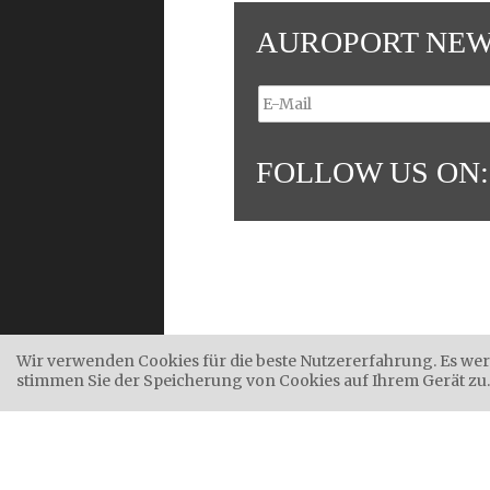
AUROPORT NEW
FOLLOW US ON:
Wir verwenden Cookies für die beste Nutzererfahrung. Es wer
IT
//
DE
//
EN
//
RU
stimmen Sie der Speicherung von Cookies auf Ihrem Gerät zu.
||
©
2026
Auroport G.m.b.H.
Rienzfe
MwSt-Nr. IT 01688160215 | Empfän