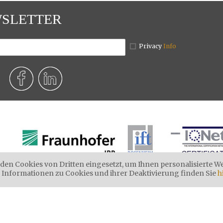
SLETTER
Privacy
Info
den Cookies von Dritten eingesetzt, um Ihnen personalisierte 
 Informationen zu Cookies und ihrer Deaktivierung finden Sie
h
||
||
||
ldstraße 38
I - 39031
Bruneck
Tel.
+39 0474 551 084
8:00 - 12:0
||
||
||
||
|
gerkodex: XS9WT43
Impressum
Privacy
Cookies
Sitemap