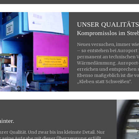
UNSER QUALITÄT
Kompromisslos im Streb
Neues versuchen, immer wied
– so entstehen bei Auroport 
permanent an technischen V
Wärmedämmung. Auroport-H
erreichen und entsprechen 
Ebenso maßgeblich ist die 
„Kleben statt Schweißen“.
inter.
rer Qualität. Und zwar bis ins kleinste Detail. Nur
er seine Aufgabe mit dieser Überzeugung erfüllt,